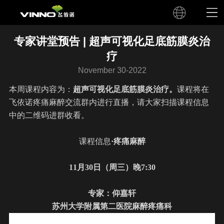
专家讲堂预告 | 超声可视化足底筋膜炎治
疗
November 30-2022
本周课程内容为：
超声可视化足底筋膜炎治疗
。
课程将在
飞依诺疼痛麻醉交流群内进行直播，请大家扫描课程信息
中的二维码进群收看。
课程信息
·疼痛麻醉
11
月
30
日（周
三
）晚
7
:
3
0
专家：
仰嘉轩
苏州大学附属第二医院麻醉疼痛科