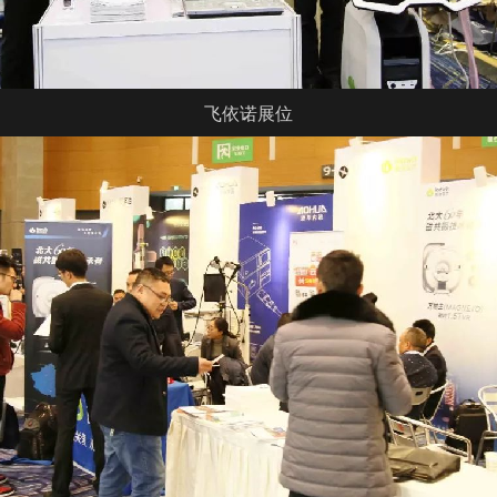
飞依诺
展位