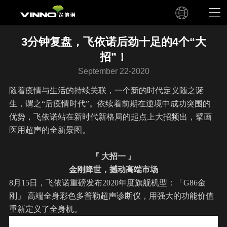
3分钟复盘，飞依诺后劲十足的4个“大
招”！
September 22-2020
随着疫情与生活的持续关联，一个新的时代定义随之诞
生，谓之“后疫情时代”。依续着前期在逆境中成功突围的
优势，
飞依诺
站在新时代新格局的起点上大招频出，擘画
医用超声的全新景图。
『 大招一 』
金刚降世，撼动高端市场
8月15日，
飞依诺
重磅发布2020年度旗舰机型：「
G86金
刚
」 高端全身彩色多普勒超声诊断仪，用强大的功能价值
重新定义了全身机。