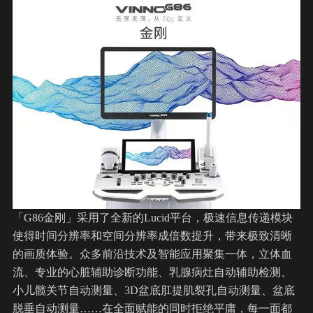
「G86金刚」采用了全新的Lucid平台，极速信息传递模块
使得时间分辨率和空间分辨率成倍数提升，带来极致清晰
的画质体验。众多前沿技术及智能应用聚集一体，立体血
流、专业的心脏辅助诊断功能、乳腺病灶自动辅助检测、
小儿髋关节自动测量、3D盆底肛提肌裂孔自动测量、盆底
脱垂自动测量……在全面赋能的同时拒绝平庸，每一面都