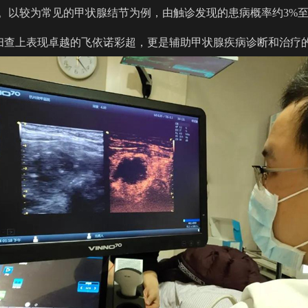
。以较为常见的甲状腺结节为例，由触诊发现的患病概率约3%至
表扫查上表现卓越的
飞依诺彩超
，更是辅助甲状腺疾病诊断和治疗