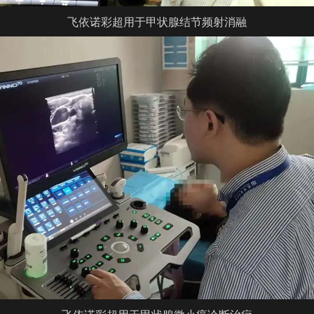
飞依诺
彩超
用于甲状腺结节频射消融