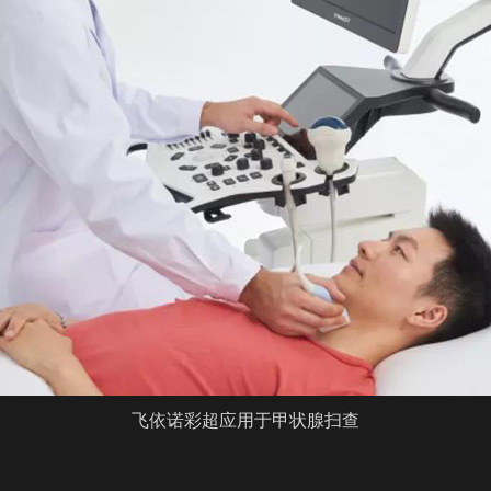
飞依诺彩超
应用于甲状腺扫查