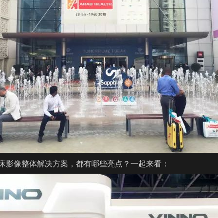
床影像整体解决方案，都有哪些亮点？一起来看：