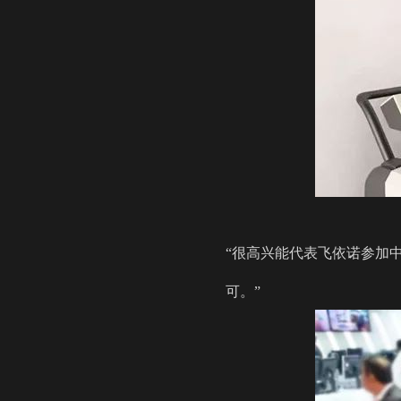
“很高兴能代表飞依诺参加
可。”