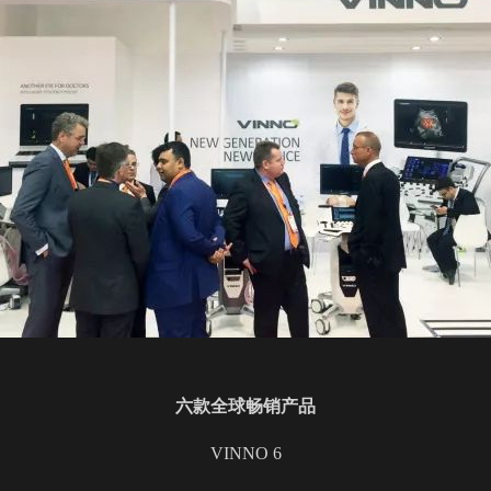
六款全球畅销产品
VINNO 6