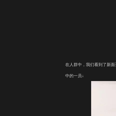
在人群中，我们看到了新面孔
中的一员↓