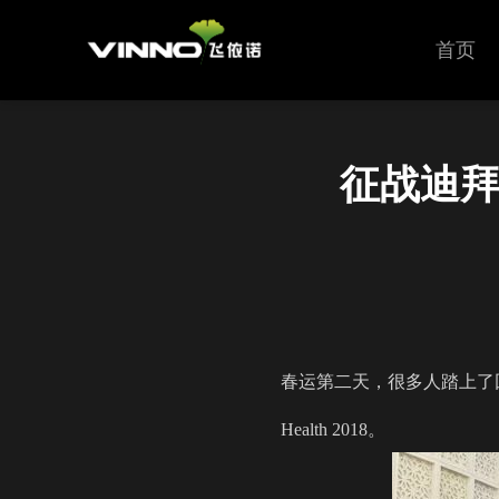
首页
征战迪拜
春运第二天，很多人踏上了
Health 2018。