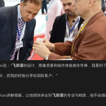
rz说：“
飞依诺
的设计、图像质量和操作体验都非常棒，我看到
分，把我的经验分享给国际客户。”
urz讲解细腻，让他很快体会到
飞依诺
的专业与精致，他不由感