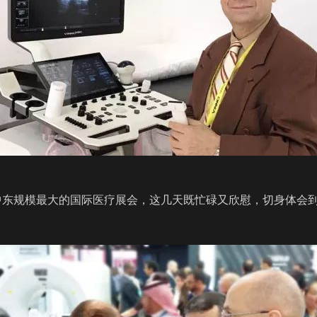
中东规模最大的国际医疗展会，这几天既忙碌又欣慰，切身体会