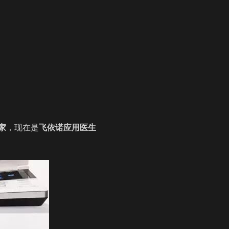
家
，现在是
飞依诺应用医生