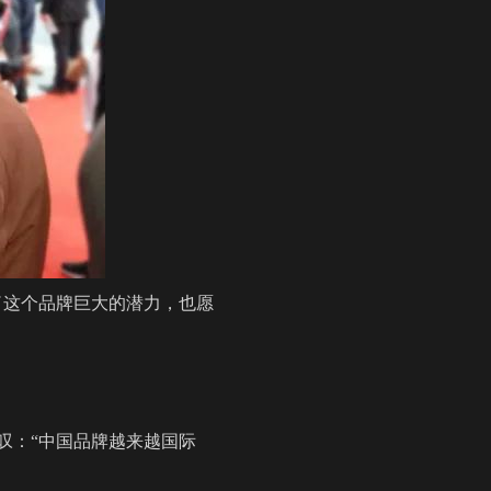
了这个品牌巨大的潜力，也愿
叹：“中国品牌越来越国际