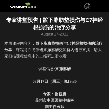
专家讲堂预告 | 髌下脂肪垫损伤与C7神经
根损伤的治疗分享
August 17-2022
本周课程内容为：
髌下脂肪垫损伤与C7神经根损伤的治疗
分享
。课程将在飞依诺疼痛麻醉交流群内进行直播，请大
家扫描课程信息中的二维码进群收看。
课程信息
·疼痛麻醉
08
月
17
日（周
三
）晚19:30
专家：鲁智勇
苏州市中医医院疼痛科
副主任医师