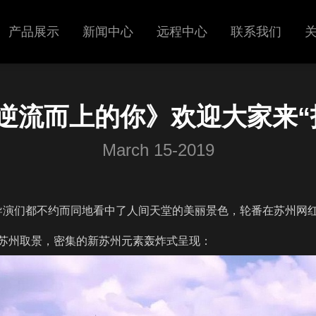
产品展示
新闻中心
远程中心
联系我们
超声
展会信息
逆流而上的你》欢迎大家来“
呼吸机
新闻中心
March 15-2019
导演们都不约而同地看中了人间天堂的美丽景色，轮番在苏州网
苏州取景，密集的新苏州元素轰炸式呈现：