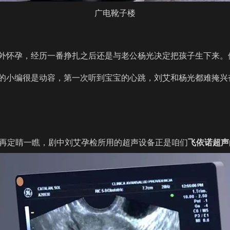
广电靴子楼
外怀孕，经历一番挣扎之后还是与老公杨光决定把孩子生下来。
的小编很是动容，第一次听到宝宝的心跳，刘艾和杨光都难掩兴
编再定睛一瞧，剧中刘艾孕检所用的
超声
设备正是咱们
飞依诺超声