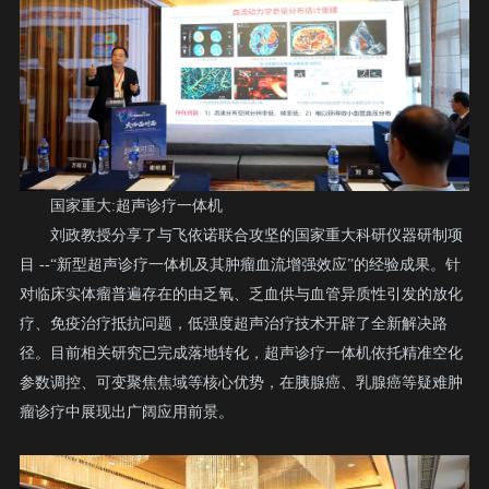
国家重大:超声诊疗一体机
刘政教授分享了与飞依诺联合攻坚的国家重大科研仪器研制项
目 --“新型超声诊疗一体机及其肿瘤血流增强效应”的经验成果。针
对临床实体瘤普遍存在的由乏氧、乏血供与血管异质性引发的放化
疗、免疫治疗抵抗问题，低强度超声治疗技术开辟了全新解决路
径。目前相关研究已完成落地转化，超声诊疗一体机依托精准空化
参数调控、可变聚焦焦域等核心优势，在胰腺癌、乳腺癌等疑难肿
瘤诊疗中展现出广阔应用前景。