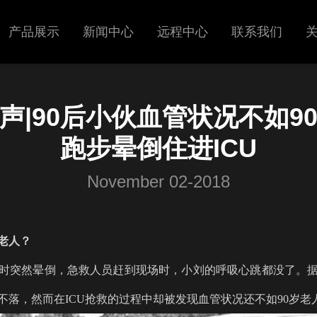
产品展示
新闻中心
远程中心
联系我们
超声
展会信息
声|90后小伙血管状况不如9
呼吸机
新闻中心
跑步晕倒住进ICU
November 02-2018
岁老人？
步时突然晕倒，急救人员赶到现场时，小刘的呼吸心跳都没了。
不落，然而在ICU抢救的过程中却被发现血管状况还不如90岁老