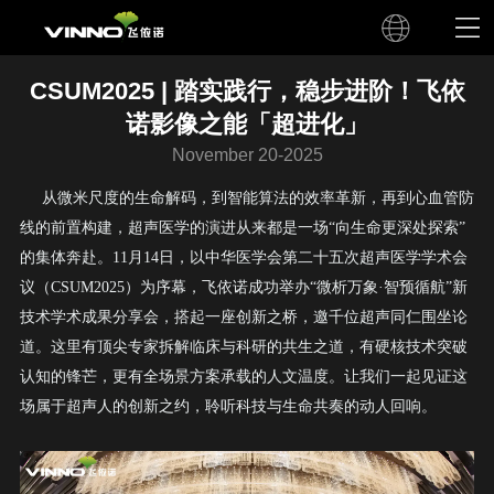
CSUM2025 | 踏实践行，稳步进阶！飞依
诺影像之能「超进化」
November 20-2025
从微米尺度的生命解码，到智能算法的效率革新，再到心血管防
线的前置构建，超声医学的演进从来都是一场
“向生命更深处探索”
的集体奔赴。
11
月
14
日，以中华医学会第二十五次超声医学学术会
议（
CSUM2025
）为序幕，飞依诺成功举办“微析万象·智预循航”新
技术学术成果分享会，搭起一座创新之桥，邀千位超声同仁围坐论
道。
这里有顶尖专家拆解临床与科研的共生之道，有硬核技术突破
认知的锋芒，更有全场景方案承载的人文温度。让我们一起见证这
场属于超声人的创新之约，聆听科技与生命共奏的动人回响。