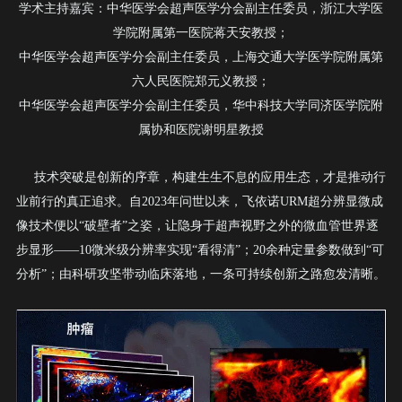
学术主持嘉宾：中华医学会超声医学分会副主任委员，浙江大学医
学院附属第一医院蒋天安教授；
中华医学会超声医学分会副主任委员，上海交通大学医学院附属第
六人民医院郑元义教授；
中华医学会超声医学分会副主任委员，华中科技大学同济医学院附
属协和医院谢明星教授
技术突破是创新的序章，构建生生不息的应用生态，才是推动行
业前行的真正追求。自
2023
年问世以来，飞依诺
URM
超分辨显微成
像技术便以“破壁者”之姿，让隐身于超声视野之外的微血管世界逐
步显形——
10微米级分辨率实现“看得清”；20余种定量参数做到“可
分析”
；由科研攻坚带动临床落地，一条可持续创新之路愈发清晰。