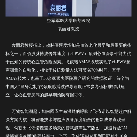
空军军医大学唐都医院
袁丽君教授
袁丽君教授指出，动脉僵硬度增加是血管老化最早和最重要的指
标之一，而颈股脉搏波传导速度（
cf-PWV
）预测心血管事件能力优
于已知的传统心血管危险因素。飞依诺
AMAS
系统实现了
cf-PWV
超
声测量的自动化，相较于传统测量方法可节省
70%
时间。基于
AMAS
技术，也基于
30
余家顶尖医院联合研究的数据验证，首个为
中国人“量身定制”的颈股脉搏波传导速度正常参考值标准得以建
立，让心血管疾病的超早期预防有据可依。
万物智能潮起，如何回应生命深处的呼唤？飞依诺以智慧超声解
决方案为核，将智能技术与超声设备深度融合的创新成果直观呈
现，勾勒出飞依诺覆盖多场景的智慧超声生态版图，加速释放
“
AI
赋能精准诊断”的硬核实力。
当下，飞依诺
VAid
系列已延伸出
10
余