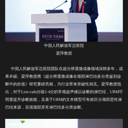
中国人民解放军总医院
梁萍教授
中国人民解放军总医院团队在超分辨显微成像领域深耕多年，成
果丰硕。梁萍教授携《超分辨显微成像在颈部淋巴结多分类鉴别诊
断中的价值》研究重磅亮相，为行业带来突破性洞见。梁萍教授指
出，对于
Lym-rads
分级
2-4
分的常规超声难以诊断的淋巴结，
URM
可
明显提升诊断效能，且基于
URM
的文本模型可有效区分颈部恶性淋
巴结来源，实现颈部异常淋巴结多分类诊断。