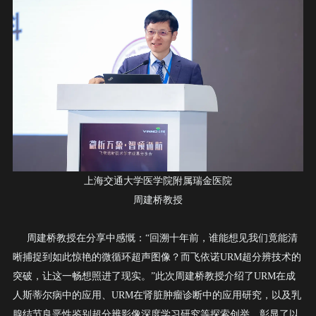
上海交通大学医学院附属瑞金医院
周建桥教授
周建桥教授在分享中感慨：
“回溯十年前，谁能想见我们竟能清
晰捕捉到如此惊艳的微循环超声图像？而飞依诺
URM
超分辨技术的
突破，让这一畅想照进了现实。”此次周建桥教授介绍了
URM
在成
人斯蒂尔病中的应用、
URM
在肾脏肿瘤诊断中的应用研究，以及乳
腺结节良恶性鉴别超分辨影像深度学习研究等探索创举，彰显了以