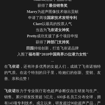
获得了
最佳销售奖
Marry
为超声图像技术做出贡献
申请了两项
国家技术发明专利
Clare
以最高的投票人气
当选为
飞依诺女神奖
Pretty
成功支援了多个项目申报
获得了
跨部门支持奖
田园
持续创新，打造飞依诺品牌
入围了
福布斯“2018中国商界25位潜力女性
”
...
在
飞依诺
，还有许多优秀的女超人们，成就了飞依诺独特
的气质。在这个特别的日子里，给她们的创新、坚韧、友
善、亲和点赞！
飞依诺
致力于专业医疗
彩色超声诊断仪
自主研发与生产、
销售。累计研发投资超 5亿元，600多名员工分布全球，拥
有143项专利技术。成立以来，研发超过90款超声产品，产