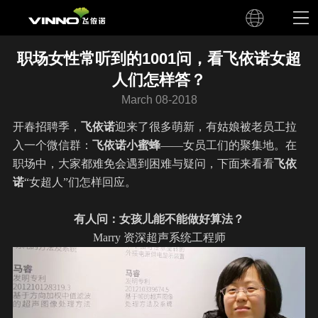
职场女性常听到的1001问，看飞依诺女超
人们怎样答？
March 08-2018
开春招聘季，
飞依诺
迎来了很多萌新，有姑娘被老员工拉
入一个微信群：
飞依诺
小蜜蜂
——女员工们的聚集地。在
职场中，大家都难免会遇到困难与疑问，下面来看看
飞依
诺
“女超人”们怎样回应。
有人问：女孩儿能不能做好算法？
Marry 资深
超声
系统工程师