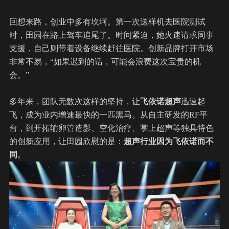
回想来路，创业中多有坎坷。第一次送样机去医院测试
时，田园在路上驾车追尾了。时间紧迫，她火速请求同事
支援，自己则带着设备继续赶往医院。创新品牌打开市场
非常不易，“如果迟到的话，可能会浪费这次宝贵的机
会。”
多年来，团队无数次这样的坚持，让
飞依诺
超声
迅速起
飞，成为业内增速最快的一匹黑马。从自主研发的RF平
台，到开拓输卵管造影、空化治疗、
掌上超声
等独具特色
的创新应用，让田园欣慰的是：
超声行业因为飞依诺而不
同
。