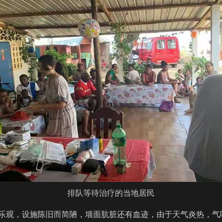
排队等待治疗的当地居民
乐观，设施陈旧而简陋，墙面肮脏还有血迹，由于天气炎热，气